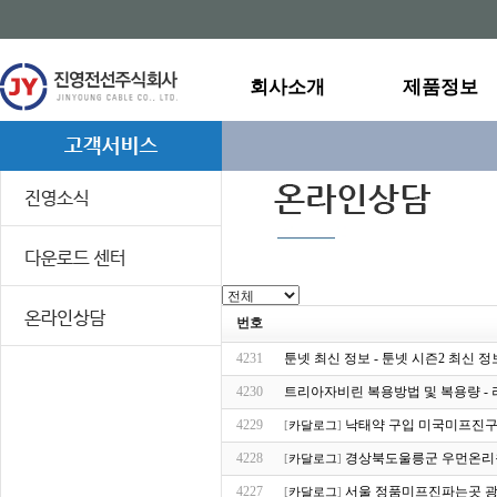
회사소개
제품정보
번호
4231
툰넷 최신 정보 - 툰넷 시즌2 최신 정
4230
트리아자비린 복용방법 및 복용량 - 
4229
낙태약 구입 미국미프진
[
카달로그
]
4228
경상북도울릉군 우먼온리
[
카달로그
]
4227
서울 정품미프진파는곳 
[
카달로그
]