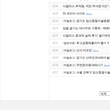
4226
시알리스 부작용, 저만 무서운가요? 
4225
Di 코리아 사이트
4224
경기도 임신중절수술병원
[
카달로그
]
4223
암을 굶기는 대사치료 구충제 - 메벤다
4222
시알리스 효과와 실제 후기: 발기부
4221
최고급형레플리카 탤ㄹㅔ ss
[
일반자료
]
4220
신사 미프진
[
카달로그
]
4219
경기도 산부인과낙태수술
[
카달로그
]
4218
우먼온리원낙태시기
[
카달로그
]
4217
서울 강북구 임신중절수술
[
카달로그
]