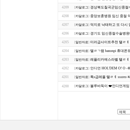
4209
경상북도칠곡군임신중절
[
카달로그
]
4208
중앙보훈병원 임신 중절 
[
카달로그
]
4207
억지로 낙태하고 또 다시 
[
카달로그
]
4206
경기도 임신중절수술병원
[
카달로그
]
4205
미러급사이트추천 탤ㄹㅔ ss
[
일반자료
]
4204
탤ㄹㄱ램 banonpi 휴
[
일반자료
]
4203
레플리카에스라벨 탤ㄹㅔ ss
[
일반자료
]
4202
인디언 HOL'DEM O! O
[
카달로그
]
4201
특s급레플 탤ㄹㅔ sssre
[
일반자료
]
블루바둑이 ❤️인디언게임 0.10
4200
[
카달로그
]