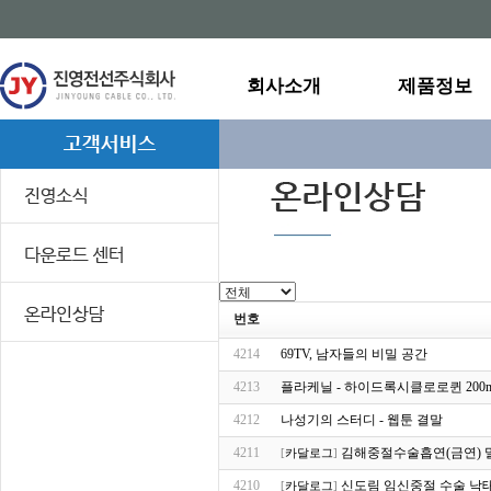
회사소개
제품정보
번호
4214
69TV, 남자들의 비밀 공간
4213
플라케닐 - 하이드록시클로로퀸 200mg 
4212
나성기의 스터디 - 웹툰 결말
4211
김해중절수술흡연(금연)
[
카달로그
]
4210
신도림 임신중절 수술 낙
[
카달로그
]