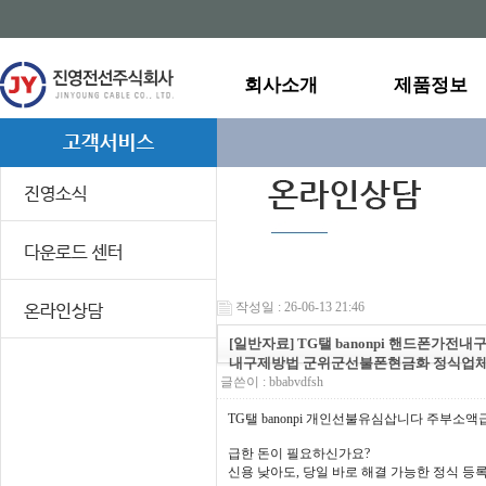
회사소개
제품정보
작성일 : 26-06-13 21:46
[일반자료] TG탤 banonpi 핸드폰
내구제방법 군위군선불폰현금화 정식업체
글쓴이 :
bbabvdfsh
TG탤 banonpi 개인선불유심삽니다 주
급한 돈이 필요하신가요?
신용 낮아도, 당일 바로 해결 가능한 정식 등